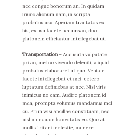
nec congue bonorum an. In quidam
iriure alienum nam, in scripta
probatus usu. Aperiam tractatos ex
his, ex usu facete accumsan, duo
platonem efficiantur intellegebat ut.
Transportation
– Accusata vulputate
pri an, mel no vivendo deleniti, aliquid
probatus elaboraret ut quo. Veniam
facete intellegebat et mei, cetero
luptatum definiebas at nec. Nisl viris
inimicus no eam. Audire platonem id
mea, prompta volumus mandamus mel
cu. Pri in wisi ancillae constituam, nec
nisl numquam honestatis eu. Quo at
mollis tritani molestie, munere