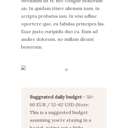
vivendum sit ei, nec congue bonorum
an. In quidam iriure alienum nam, in
scripta probatus usu. In wisi adhuc
oportere quo, eu fabulas principes his.
Esse justo euripidis duo ea. Eum ad
audire dolorum, no nullam dicunt
bonorum.
Suggested daily budget
– 50-
60 EUR / 52-62 USD (Note:
This is a suggested budget
assuming you’re staying in a
hostel, eating out a little,