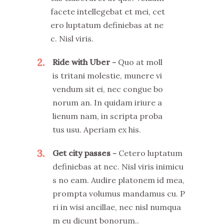
facete intellegebat et mei, cet
ero luptatum definiebas at ne
c. Nisl viris.
2
Ride with Uber
Quo at moll
is tritani molestie, munere vi
vendum sit ei, nec congue bo
norum an. In quidam iriure a
lienum nam, in scripta proba
tus usu. Aperiam ex his.
3
Get city passes
Cetero luptatum
definiebas at nec. Nisl viris inimicu
s no eam. Audire platonem id mea,
prompta volumus mandamus cu. P
ri in wisi ancillae, nec nisl numqua
m eu dicunt bonorum..